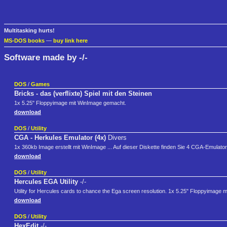
Multitasking hurts!
MS-DOS books
—
buy link here
Software made by -/-
DOS
/
Games
Bricks - das (verflixte) Spiel mit den Steinen
1x 5.25" Floppyimage mit WinImage gemacht.
download
DOS
/
Utility
CGA - Herkules Emulator (4x)
Divers
1x 360kb Image erstellt mit WinImage ... Auf dieser Diskette finden Sie 4 CGA-Emula
download
DOS
/
Utility
Hercules EGA Utility
-/-
Utility for Hercules cards to chance the Ega screen resolution. 1x 5.25" Floppyimage
download
DOS
/
Utility
HexEdit
-/-