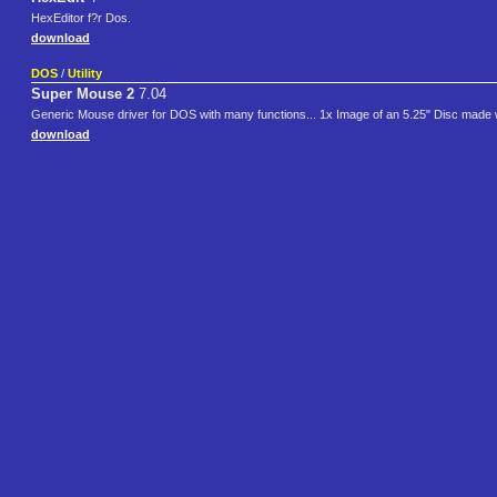
HexEditor f?r Dos.
download
DOS
/
Utility
Super Mouse 2
7.04
Generic Mouse driver for DOS with many functions... 1x Image of an 5.25" Disc made
download