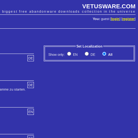
VETUSWARE.COM
e biggest free abandonware downloads collection in the universe
You:
guest [
login
] [
register
]
Set Localization
Show only:
EN
DE
All
DE
DE
ramme zu starten.
EN