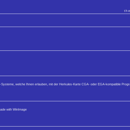
th
tor-Systeme, welche Ihnen erlauben, mit der Herkules-Karte CGA- oder EGA-kompatible Prog
 made with WinImage